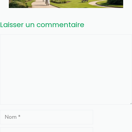
Laisser un commentaire
Commentaire
Nom
E-