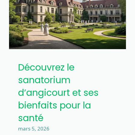
Découvrez le
sanatorium
d’angicourt et ses
bienfaits pour la
santé
mars 5, 2026