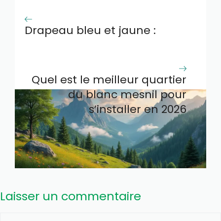
Drapeau bleu et jaune :
signification et symbolique
expliquées
Quel est le meilleur quartier
du blanc mesnil pour
s’installer en 2026
Laisser un commentaire
Commentaire