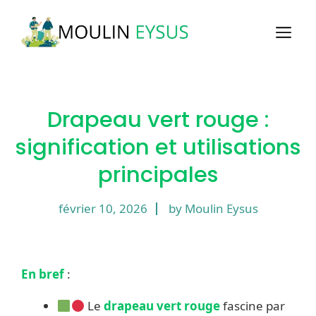
Aller
au
M
contenu
Drapeau vert rouge :
signification et utilisations
principales
février 10, 2026
by Moulin Eysus
En bref
:
Le
drapeau vert rouge
fascine par