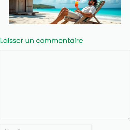
Laisser un commentaire
Commentaire
Nom