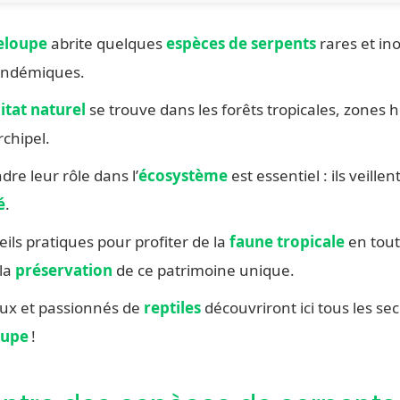
eloupe
abrite quelques
espèces de serpents
rares et in
 endémiques.
itat naturel
se trouve dans les forêts tropicales, zones 
rchipel.
e leur rôle dans l’
écosystème
est essentiel : ils veillent
é
.
ils pratiques pour profiter de la
faune tropicale
en tout
 la
préservation
de ce patrimoine unique.
eux et passionnés de
reptiles
découvriront ici tous les se
oupe
!