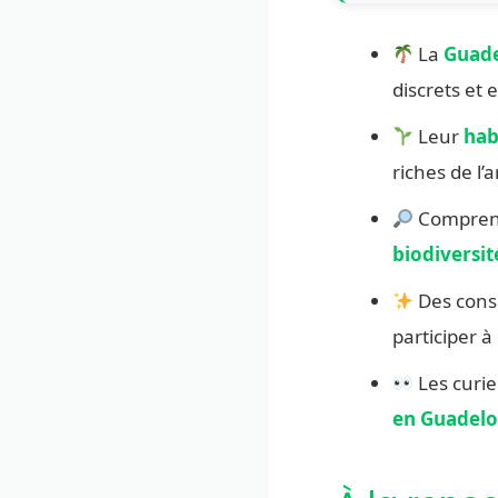
La
Guad
discrets et
Leur
hab
riches de l’a
Comprendr
biodiversit
Des conse
participer à
Les curi
en Guadel