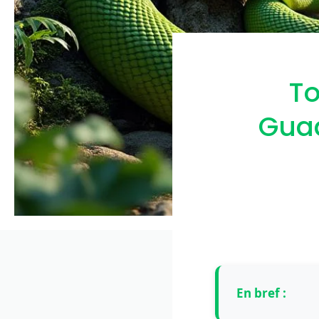
To
Guad
En bref :