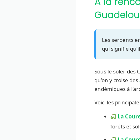
À la renc
Guadeloup
Les serpents en
qui signifie qu’
Sous le soleil des
qu’on y croise des
endémiques à l’arc
Voici les principal
La Cour
forêts et so
La Coure