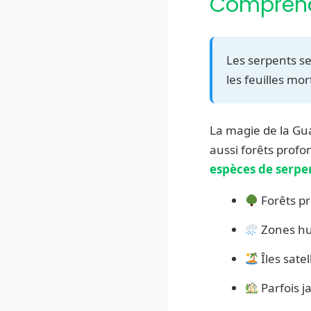
Comprendr
Les serpents se
les feuilles mo
La magie de la Gua
aussi forêts profo
espèces de serpe
Forêts pr
Zones hum
Îles sate
Parfois j