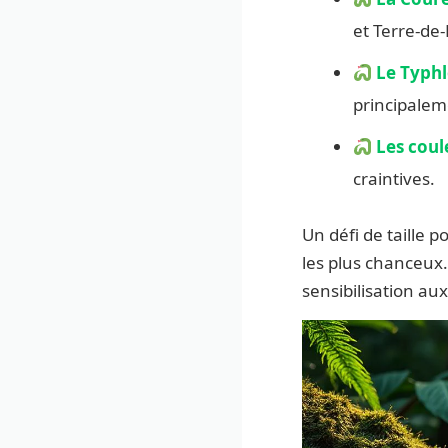
et Terre-de-
Le Typh
principalem
Les coul
craintives.
Un défi de taille 
les plus chanceux.
sensibilisation a