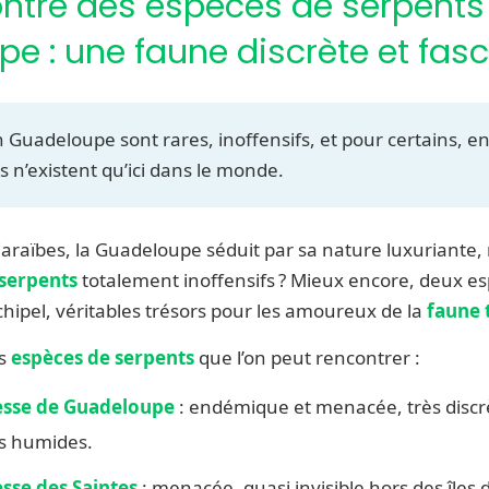
ontre des espèces de serpents
e : une faune discrète et fas
 Guadeloupe sont rares, inoffensifs, et pour certains, 
ils n’existent qu’ici dans le monde.
 Caraïbes, la Guadeloupe séduit par sa nature luxuriante,
serpents
totalement inoffensifs ? Mieux encore, deux e
hipel, véritables trésors pour les amoureux de la
faune 
es
espèces de serpents
que l’on peut rencontrer :
esse de Guadeloupe
: endémique et menacée, très discr
ls humides.
sse des Saintes
: menacée, quasi invisible hors des îles