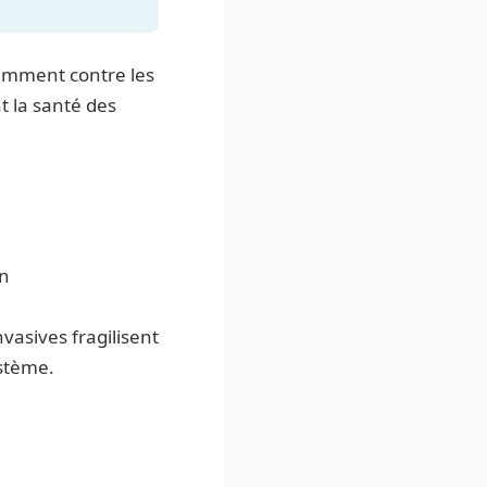
tamment contre les
t la santé des
on
asives fragilisent
ystème.