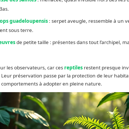
Bas.
lops guadeloupensis
: serpet aveugle, ressemble à un ver
ent sous terre.
euvres
de petite taille : présentes dans tout l’archipel, ma
pour les observateurs, car ces
reptiles
restent presque invi
 Leur préservation passe par la protection de leur habitat
ux comportements à adopter en pleine nature.