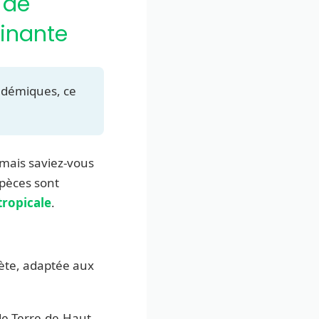
 de
cinante
endémiques, ce
 mais saviez-vous
spèces sont
tropicale
.
ète, adaptée aux
 de Terre-de-Haut