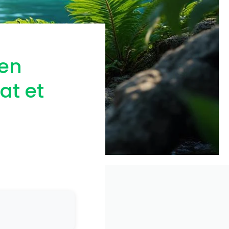
 en
at et