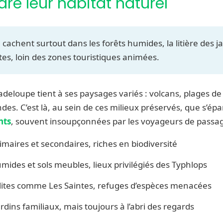
e leur habitat naturel
 cachent surtout dans les forêts humides, la litière des j
rtes, loin des zones touristiques animées.
deloupe tient à ses paysages variés : volcans, plages de
ndes. C’est là, au sein de ces milieux préservés, que s’ép
nts
, souvent insoupçonnées par les voyageurs de passa
imaires et secondaires, riches en biodiversité
ides et sols meubles, lieux privilégiés des Typhlops
llites comme Les Saintes, refuges d’espèces menacées
ardins familiaux, mais toujours à l’abri des regards