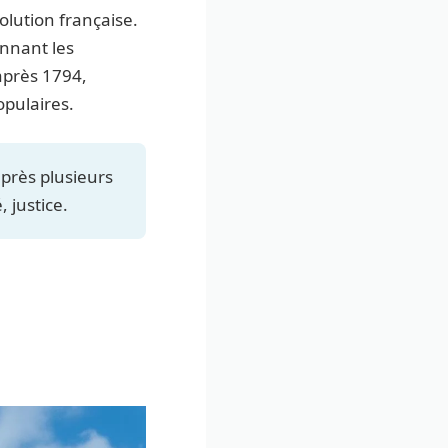
olution française.
onnant les
 après 1794,
pulaires.
après plusieurs
, justice.