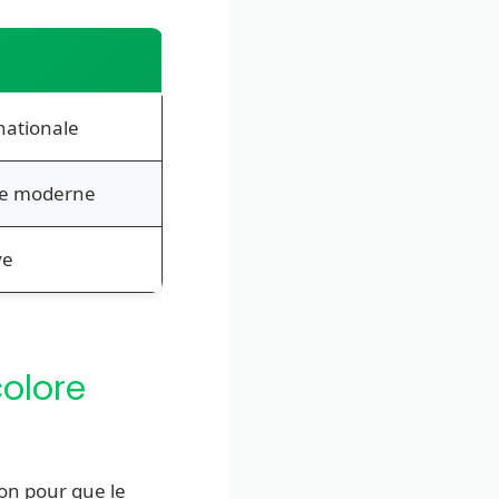
nationale
ore moderne
ve
colore
ion pour que le