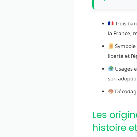
Trois band
la France, m
Symbole fo
liberté et l’é
Usages et
son adoptio
Décodage 
Les origi
histoire e