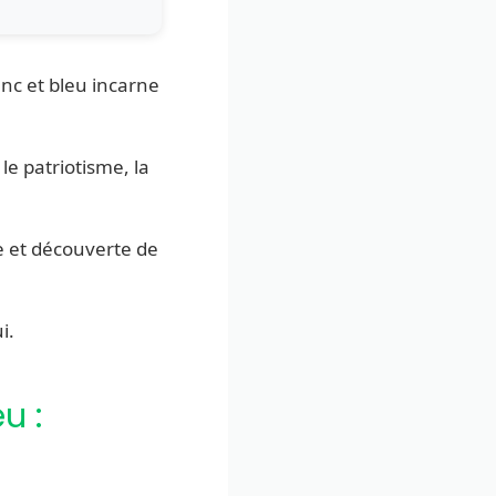
lanc et bleu incarne
 le patriotisme, la
e et découverte de
i.
u :