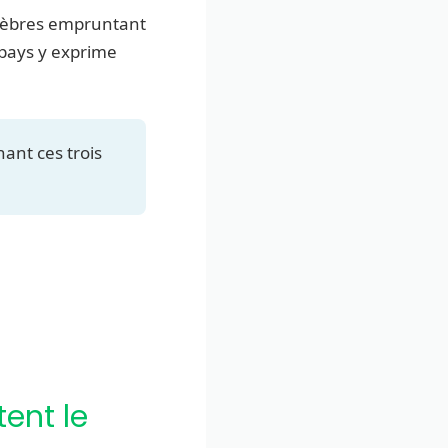
célèbres empruntant
 pays y exprime
ant ces trois
ent le