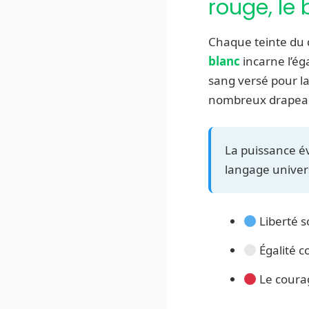
rouge, le 
Chaque teinte du 
blanc
incarne l’éga
sang versé pour la
nombreux drapeaux
La puissance év
langage univers
Liberté s
Égalité 
Le courag