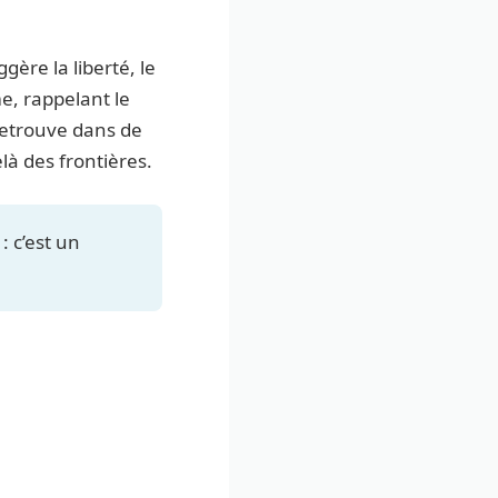
gère la liberté, le
me, rappelant le
retrouve dans de
à des frontières.
: c’est un